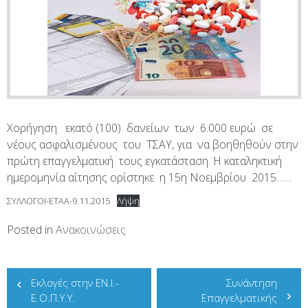
Χορήγηση εκατό (100) δανείων των 6.000 ευρώ σε
νέους ασφαλισμένους του ΤΣΑΥ, για να βοηθηθούν στην
πρώτη επαγγελματική τους εγκατάσταση. Η καταληκτική
ημερομηνία αίτησης ορίστηκε η 15η Νοεμβρίου 2015……
ΣΥΛΛΟΓΟΙ-ΕΤΑΑ-9.11.2015
Λήψη
Posted in
Ανακοινώσεις
Πλοήγηση
Εκλογές στην EN.I.-
Συνάντηση
άρθρων
Ε.Ο.Π.Υ.Υ.
Επαγγελματικής