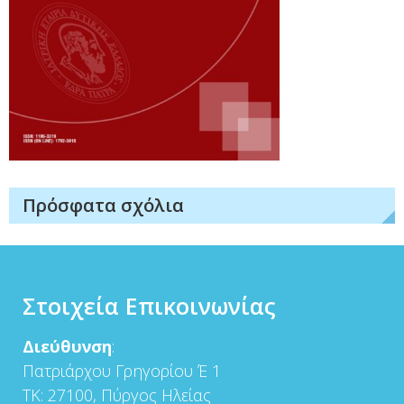
Πρόσφατα σχόλια
Στοιχεία Επικοινωνίας
Διεύθυνση
:
Πατριάρχου Γρηγορίου Έ 1
ΤΚ: 27100, Πύργος Ηλείας