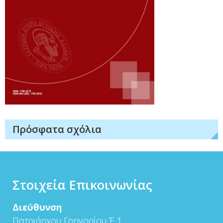
Πρόσφατα σχόλια
Στοιχεία Επικοινωνίας
Διεύθυνση
:
Πατριάρχου Γρηγορίου Έ 1