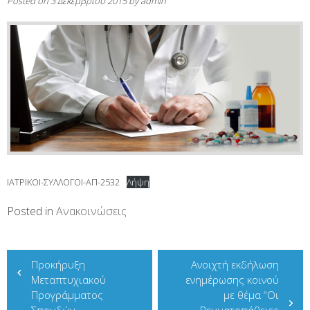
Posted on
3 Δεκεμβρίου 2015
by
admin
IATΡΙΚΟΙ-ΣΥΛΛΟΓΟΙ-ΑΠ-2532
Λήψη
Posted in
Ανακοινώσεις
Πλοήγηση
Προκήρυξη
Ανοιχτή εκδήλωση
άρθρων
Μεταπτυχιακού
ενημέρωσης κοινού
Προγράμματος
με θέμα “Οι