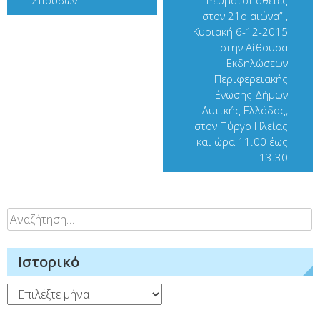
Σπουδών
Ρευματοπάθειες
στον 21ο αιώνα” ,
Κυριακή 6-12-2015
στην Αίθουσα
Εκδηλώσεων
Περιφερειακής
΄Ενωσης Δήμων
Δυτικής Ελλάδας,
στον Πύργο Ηλείας
και ώρα 11.00 έως
13.30
Αναζήτηση
για:
Ιστορικό
Ιστορικό