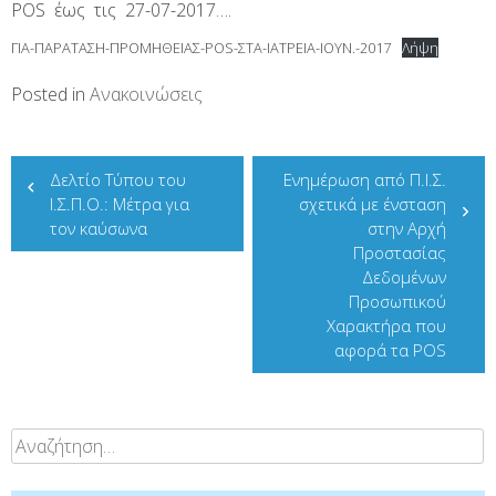
POS έως τις 27-07-2017….
ΓΙΑ-ΠΑΡΑΤΑΣΗ-ΠΡΟΜΗΘΕΙΑΣ-POS-ΣΤΑ-ΙΑΤΡΕΙΑ-ΙΟΥΝ.-2017
Λήψη
Posted in
Ανακοινώσεις
Πλοήγηση
Δελτίο Τύπου του
Ενημέρωση από Π.Ι.Σ.
άρθρων
Ι.Σ.Π.Ο.: Μέτρα για
σχετικά με ένσταση
τον καύσωνα
στην Αρχή
Προστασίας
Δεδομένων
Προσωπικού
Χαρακτήρα που
αφορά τα POS
Αναζήτηση
για: