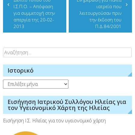
άρθρων
Ι.Σ.Π.Ο. – Απόφαση
ιατρεία που
για συμμετοχή στην
λειτουργούσαν πριν
απεργία της 20-02-
την έκδοση του
2013
Π.Δ.84/2001
Αναζήτηση
για:
Ιστορικό
Ιστορικό
Εισήγηση Ιατρικού Συλλόγου Ηλείας για
τον Υγειονομικό Χάρτη της Ηλείας
Εισήγηση Ι.Σ. Ηλείας για τον υγειονομικό χάρτη