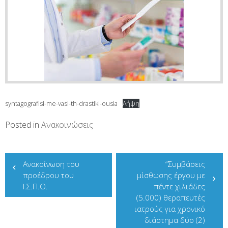
syntagografisi-me-vasi-th-drastiki-ousia
Λήψη
Posted in
Ανακοινώσεις
Πλοήγηση
Ανακοίνωση του
“Συμβάσεις
άρθρων
προέδρου του
μίσθωσης έργου με
Ι.Σ.Π.Ο.
πέντε χιλιάδες
(5.000) θεραπευτές
ιατρούς για χρονικό
διάστημα δύο (2)