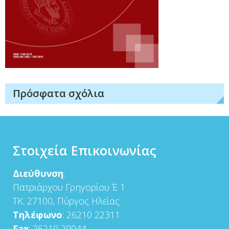
Πρόσφατα σχόλια
Στοιχεία Επικοινωνίας
Διεύθυνση
:
Πατριάρχου Γρηγορίου Έ 1
ΤΚ: 27100, Πύργος Ηλείας
Τηλέφωνο
: 26210 22311
Fax
: 26210 20044