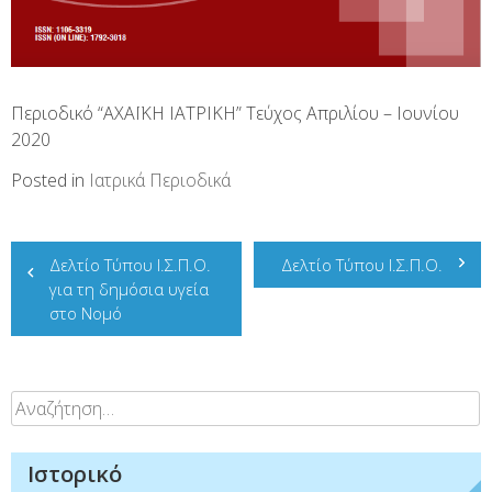
Περιοδικό “ΑΧΑΪΚΗ ΙΑΤΡΙΚΗ” Τεύχος Απριλίου – Ιουνίου
2020
Posted in
Ιατρικά Περιοδικά
Πλοήγηση
Δελτίο Τύπου Ι.Σ.Π.Ο.
Δελτίο Τύπου Ι.Σ.Π.Ο.
άρθρων
για τη δημόσια υγεία
στο Νομό
Αναζήτηση
για:
Ιστορικό