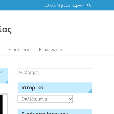
Εθνικό Μητρώο Ιατρών
ίας
Εκδηλώσεις
Επικοινωνία
Αναζήτηση
”
για:
Ιστορικό
Ιστορικό
Εισήγηση Ιατρικού