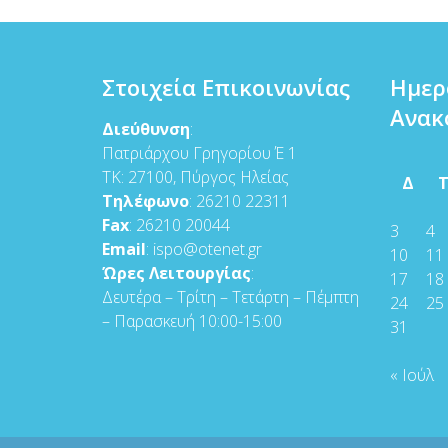
Στοιχεία Επικοινωνίας
Ημερ
Ανακ
Διεύθυνση
:
Πατριάρχου Γρηγορίου Έ 1
ΤΚ: 27100, Πύργος Ηλείας
Δ
Τηλέφωνο
: 26210 22311
Fax
: 26210 20044
3
4
Email
: ispo@otenet.gr
10
11
Ώρες Λειτουργίας
:
17
18
Δευτέρα – Τρίτη – Τετάρτη – Πέμπτη
24
25
– Παρασκευή 10:00-15:00
31
« Ιούλ