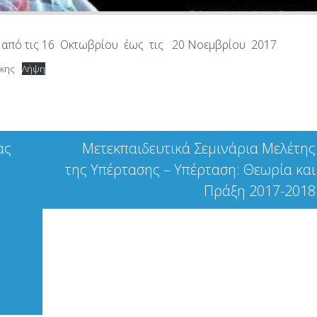
αι από τις 16 Οκτωβρίου έως τις 20 Νοεμβρίου 2017
́κης
Λήψη
ας
Μετεκπαιδευτικά Σεμινάρια Μελέτης
της Υπέρτασης – Υπέρταση: Θεωρία και
Πράξη 2017-2018