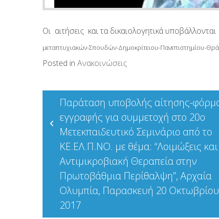
Οι αιτήσεις και τα δικαιολογητικά υποβάλλοντ
μεταπτυχιακών-Σπουδών-Δημοκρίτειου-Πανεπιστημίου-Θρα
Posted in
Ανακοινώσεις
Πλοήγηση
Παράταση υποβολής αίτησης-φόρμ
άρθρων
εγγραφής για συμμετοχή στο 20ο
Μετεκπαιδευτικό Σεμινάριο από το
ΚΕ.ΕΛ.Π.ΝΟ. με θέμα: “Λοιμώξεις και
Αντιμικροβιακή Θεραπεία στην
Πρωτοβάθμια Περίθαλψη”, Αρχαία
Ολυμπία, Παρασκευή 20 Οκτωβρίου
2017