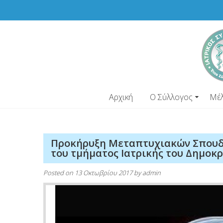
Skip
to
content
Αρχική
Ο Σύλλογος
Μέ
Προκήρυξη Μεταπτυχιακών Σπουδώ
του τμήματος Ιατρικής του Δημοκ
Posted on
13 Οκτωβρίου 2017
by
admin