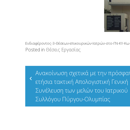
Ενδιαφέροντος-3-Θέσεων-επικουρικών-Ιατρών-στο-ΓΝ-ΚΥ-Κω
Posted in
Θέσεις Εργασίας
Πλοήγηση
Ανακοίνωση σχετικά με την πρόσφα
άρθρων
ετήσια τακτική Απολογιστική Γενική
Συνέλευση των μελών του Ιατρικού
Συλλόγου Πύργου-Ολυμπίας