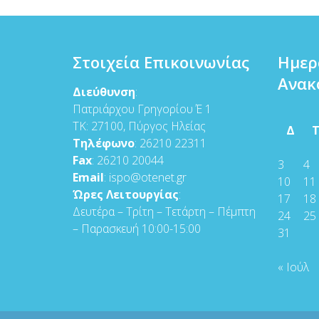
Στοιχεία Επικοινωνίας
Ημερ
Ανακ
Διεύθυνση
:
Πατριάρχου Γρηγορίου Έ 1
ΤΚ: 27100, Πύργος Ηλείας
Δ
Τηλέφωνο
: 26210 22311
Fax
: 26210 20044
3
4
Email
: ispo@otenet.gr
10
11
Ώρες Λειτουργίας
:
17
18
Δευτέρα – Τρίτη – Τετάρτη – Πέμπτη
24
25
– Παρασκευή 10:00-15:00
31
« Ιούλ