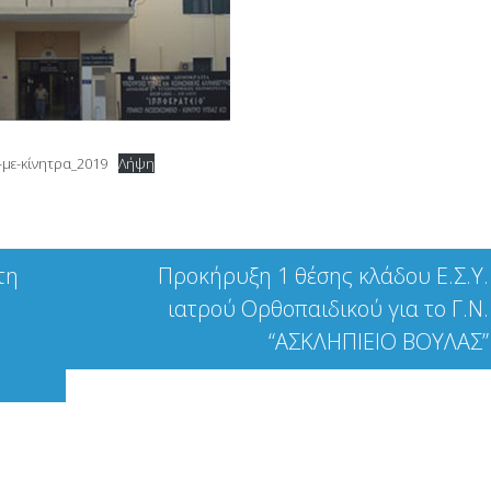
-με-κίνητρα_2019
Λήψη
τη
Προκήρυξη 1 θέσης κλάδου Ε.Σ.Υ.
ιατρού Ορθοπαιδικού για το Γ.Ν.
“ΑΣΚΛΗΠΙΕΙΟ ΒΟΥΛΑΣ”