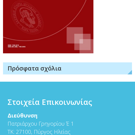
Πρόσφατα σχόλια
Στοιχεία Επικοινωνίας
Διεύθυνση
:
Πατριάρχου Γρηγορίου Έ 1
ΤΚ: 27100, Πύργος Ηλείας