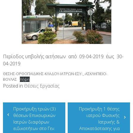
Περίοδος υπβολής αιτήσεων από 09-04-2019 έως 30-
04-2019
ΘΕΣΗΣ-ΟΡΘΟΠΑΙΔΙΚΗΣ-ΚΛΑΔΟΥ-ΙΑΤΡΩΝ-ΕΣΥ-_-ΑΣΚΛΗΠΙΕΙΟ-
ΒΟΥΛΑΣ
Λήψη
Posted in
Θέσεις Εργασίας
Πλοήγηση
Προκήρυξη τριών (3)
Προκήρυξη 1 θέσης
άρθρων
θέσεων Επικουρικών
ιατρού Φυσικής
Ιατρών διαφόρων
Ιατρικής &
ειδικοτήτων στο Γεν.
Αποκατάστασης για