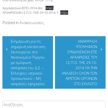
Αρχαιρεσιών-ΙΣΠΟ-2014-doc
Λήψη
ΑΡΧΑΙΡΕΣΙΩΝ-Ι.Σ.Π.Ο.-ΤΗΣ-29-10-2014-1
Λήψη
Posted in
Ανακοινώσεις
Πλοήγηση
Ενημέρωση για τη
ANAKYΡΗΞΗ
άρθρων
σημερινή κατάσταση
ΥΠΟΨΗΦΙΩΝ
λειτουργίας στο
ΣΥΝΔΥΑΣΜΩΝ ΣΤΙΣ
Νοσοκομείο Πύργου
ΑΡΧΑΙΡΕΣΙΕΣ ΤΟΥ
με ομόφωνη
Ι.Σ.Π.Ο. ΤΗΣ 29-10-
απόφαση του Δ.Σ. –
2014 ΓΙΑ ΤΗΝ
Ελλείψεις ιατρικού
ΑΝΑΔΕΙΞΗ ΟΛΩΝ ΤΩΝ
προσωπικού – Μή
ΑΙΡΕΤΩΝ ΟΡΓΑΝΩΝ
ασφαλείς εφημερίες
ΣΤΟ ΣΥΛΛΟΓΟ
Αναζήτηση