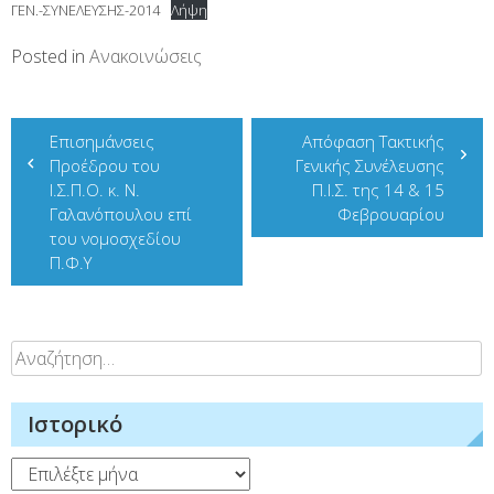
ΓΕΝ.-ΣΥΝΕΛΕΥΣΗΣ-2014
Λήψη
Posted in
Ανακοινώσεις
Πλοήγηση
Επισημάνσεις
Απόφαση Τακτικής
άρθρων
Προέδρου του
Γενικής Συνέλευσης
Ι.Σ.Π.Ο. κ. Ν.
Π.Ι.Σ. της 14 & 15
Γαλανόπουλου επί
Φεβρουαρίου
του νομοσχεδίου
Π.Φ.Υ
Αναζήτηση
για:
Ιστορικό
Ιστορικό