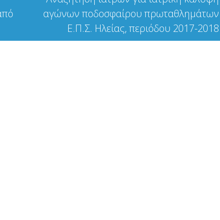
από
αγώνων ποδοσφαίρου πρωταθλημάτων
Ε.Π.Σ. Ηλείας, περιόδου 2017-2018