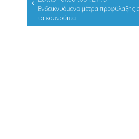
άρθρων
Ενδεικνυόμενα μέτρα προφύλαξης 
τα κουνούπια