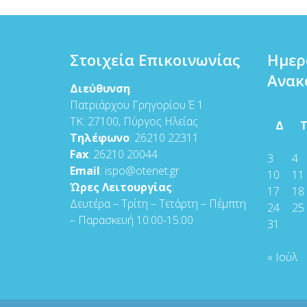
Στοιχεία Επικοινωνίας
Ημερ
Ανακ
Διεύθυνση
:
Πατριάρχου Γρηγορίου Έ 1
ΤΚ: 27100, Πύργος Ηλείας
Δ
Τηλέφωνο
: 26210 22311
Fax
: 26210 20044
3
4
Email
: ispo@otenet.gr
10
11
Ώρες Λειτουργίας
:
17
18
Δευτέρα – Τρίτη – Τετάρτη – Πέμπτη
24
25
– Παρασκευή 10:00-15:00
31
« Ιούλ