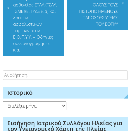
άρθρων
ασθενείας ΕΤΑΑ (ΤΣΑΥ,
ΟΛΟΥΣ ΤΟΥΣ
ΤΣΜΕΔΕ, ΤΥΔΕ κ.α) και
ΠΙΣΤΟΠΟΙΗΜΕΝΟΥΣ
λοιπών
ΠΑΡΟΧΟΥΣ ΥΓΕΙΑΣ
ασφαλιστικών
ΤΟΥ ΕΟΠΥΥ
ταμείων στον
Ε.Ο.Π.Υ.Υ. – Οδηγίες
συνταγογράφησης
κ.α.
Αναζήτηση
για:
Ιστορικό
Ιστορικό
Εισήγηση Ιατρικού Συλλόγου Ηλείας για
τον Υγειονομικό Χάρτη της Ηλείας