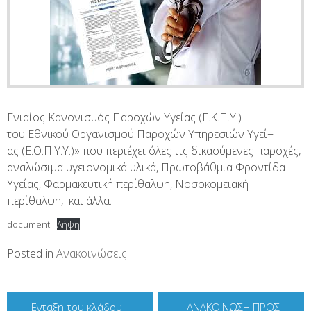
Ενιαίος Κανονισμός Παροχών Υγείας (Ε.Κ.Π.Υ.)
του Εθνικού Οργανισμού Παροχών Υπηρεσιών Υγεί−
ας (Ε.Ο.Π.Υ.Υ.)» που περιέχει όλες τις δικαούμενες παροχές,
αναλώσιμα υγειονομικά υλικά, Πρωτοβάθμια Φροντίδα
Υγείας, Φαρμακευτική περίθαλψη, Νοσοκομειακή
περίθαλψη, και άλλα.
document
Λήψη
Posted in
Ανακοινώσεις
Πλοήγηση
Ενταξη του κλάδου
ΑΝΑΚΟΙΝΩΣΗ ΠΡΟΣ