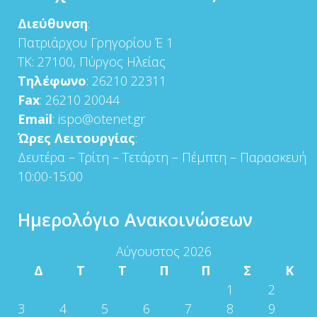
Διεύθυνση
:
Πατριάρχου Γρηγορίου Έ 1
ΤΚ: 27100, Πύργος Ηλείας
Τηλέφωνο
: 26210 22311
Fax
: 26210 20044
Email
: ispo@otenet.gr
Ώρες Λειτουργίας
:
Δευτέρα – Τρίτη – Τετάρτη – Πέμπτη – Παρασκευή
10:00-15:00
Ημερολόγιο Ανακοινώσεων
Αύγουστος 2026
Δ
Τ
Τ
Π
Π
Σ
Κ
1
2
3
4
5
6
7
8
9