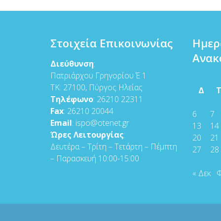
Στοιχεία Επικοινωνίας
Ημερ
Ανακ
Διεύθυνση
:
Πατριάρχου Γρηγορίου Έ 1
ΤΚ: 27100, Πύργος Ηλείας
Δ
Τηλέφωνο
: 26210 22311
Fax
: 26210 20044
6
7
Email
: ispo@otenet.gr
13
14
Ώρες Λειτουργίας
:
20
21
Δευτέρα – Τρίτη – Τετάρτη – Πέμπτη
27
28
– Παρασκευή 10:00-15:00
« Δεκ
Φ