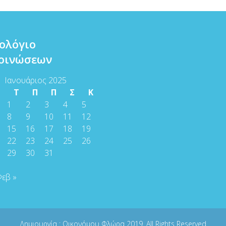
ολόγιο
οινώσεων
Ιανουάριος 2025
Τ
Τ
Π
Π
Σ
Κ
1
2
3
4
5
8
9
10
11
12
15
16
17
18
19
22
23
24
25
26
29
30
31
εβ »
Δημιουργία :
Οικονόμου Φλώρα
2019. All Rights Reserved