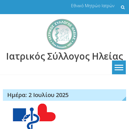
Skip
Εθνικό Μητρώο Ιατρών
to
content
Ιατρικός Σύλλογος Ηλείας
Ημέρα:
2 Ιουλίου 2025