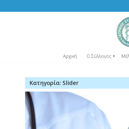
Skip
to
content
Αρχική
Ο Σύλλογος
Μέ
Κατηγορία:
Slider