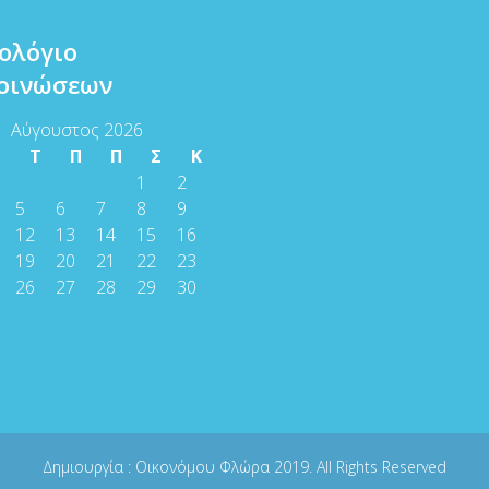
ολόγιο
οινώσεων
Αύγουστος 2026
Τ
Τ
Π
Π
Σ
Κ
1
2
5
6
7
8
9
12
13
14
15
16
19
20
21
22
23
26
27
28
29
30
Δημιουργία :
Οικονόμου Φλώρα
2019. All Rights Reserved