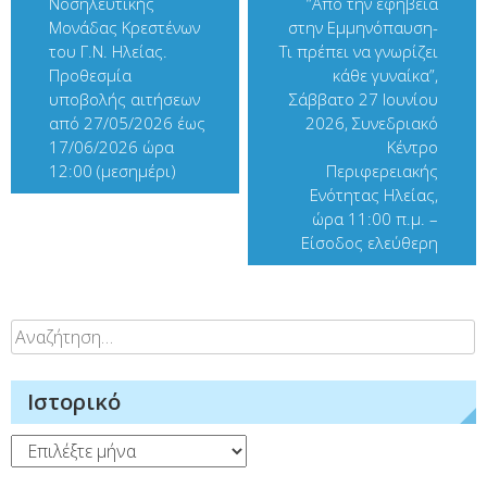
Νοσηλευτικής
“Από την εφηβεία
Μονάδας Κρεστένων
στην Εμμηνόπαυση-
του Γ.Ν. Ηλείας.
Τι πρέπει να γνωρίζει
Προθεσμία
κάθε γυναίκα”,
υποβολής αιτήσεων
Σάββατο 27 Ιουνίου
από 27/05/2026 έως
2026, Συνεδριακό
17/06/2026 ώρα
Κέντρο
12:00 (μεσημέρι)
Περιφερειακής
Ενότητας Ηλείας,
ώρα 11:00 π.μ. –
Είσοδος ελεύθερη
Αναζήτηση
για:
Ιστορικό
Ιστορικό