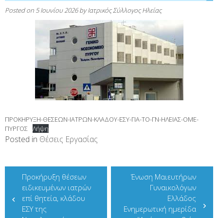
Posted on
5 Ιουνίου 2026
by
Ιατρικός Σύλλογος Ηλείας
ΠΡΟΚΗΡΥΞΗ-ΘΕΣΕΩΝ-ΙΑΤΡΩΝ-ΚΛΑΔΟΥ-ΕΣΥ-ΓΙΑ-ΤΟ-ΓΝ-ΗΛΕΙΑΣ-ΟΜΕ-
ΠΥΡΓΟΣ
Λήψη
Posted in
Θέσεις Εργασίας
Πλοήγηση
Προκήρυξη θέσεων
Ένωση Μαιευτήρων
άρθρων
ειδικευμένων ιατρών
Γυναικολόγων
επί θητεία, κλάδου
Ελλάδος
ΕΣΥ της
Ενημερωτική ημερίδα