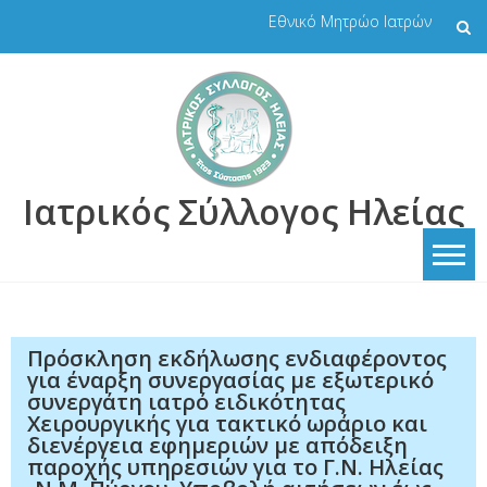
Skip
Εθνικό Μητρώο Ιατρών
to
content
Ιατρικός Σύλλογος Ηλείας
Πρόσκληση εκδήλωσης ενδιαφέροντος
για έναρξη συνεργασίας με εξωτερικό
συνεργάτη ιατρό ειδικότητας
Χειρουργικής για τακτικό ωράριο και
διενέργεια εφημεριών με απόδειξη
παροχής υπηρεσιών για το Γ.Ν. Ηλείας