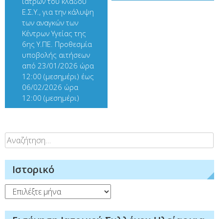
ιατρών του κλάδου
Ε.Σ.Υ., για την κάλυψη
των αναγκών των
Κέντρων Υγείας της
6ης Υ.ΠΕ. Προθεσμία
υποβολής αιτήσεων
από 23/01/2026 ώρα
12:00 (μεσημέρι) έως
06/02/2026 ώρα
12:00 (μεσημέρι)
Αναζήτηση
για:
Ιστορικό
Ιστορικό