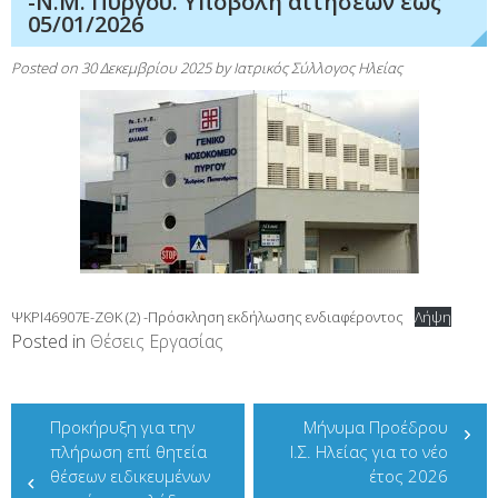
-Ν.Μ. Πύργου. Υποβολή αιτήσεων έως
05/01/2026
Posted on
30 Δεκεμβρίου 2025
by
Ιατρικός Σύλλογος Ηλείας
ΨΚΡΙ46907Ε-ΖΘΚ (2) -Πρόσκληση εκδήλωσης ενδιαφέροντος
Λήψη
Posted in
Θέσεις Εργασίας
Πλοήγηση
Προκήρυξη για την
Μήνυμα Προέδρου
άρθρων
πλήρωση επί θητεία
Ι.Σ. Ηλείας για το νέο
θέσεων ειδικευμένων
έτος 2026