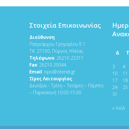
Στοιχεία Επικοινωνίας
Ημερ
Ανακ
Διεύθυνση
:
Πατριάρχου Γρηγορίου Έ 1
ΤΚ: 27100, Πύργος Ηλείας
Δ
Τηλέφωνο
: 26210 22311
Fax
: 26210 20044
3
4
Email
: ispo@otenet.gr
10
11
Ώρες Λειτουργίας
:
17
18
Δευτέρα – Τρίτη – Τετάρτη – Πέμπτη
24
25
– Παρασκευή 10:00-15:00
31
« Ιούλ