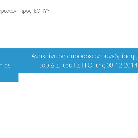
υπηρεσιών προς ΕΟΠΥΥ
Ανακοίνωση αποφάσεων συνεδρίασης
η σε
του Δ.Σ. του Ι.Σ.Π.Ο. της 08-12-2014