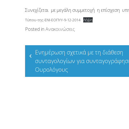
Συνεχίζεται με μεγάλη συμμετοχή η επίσχεση 
Τύπου-της-ΕΝΙ-ΕΟΠΥΥ-9-12-2014
Λήψη
Posted in
Ανακοινώσεις
Πλοήγηση
Ενημέρωση σχετικά με τη διάθεση
άρθρων
συνταγολογίων για συνταγογράφησ
Ουρολόγους