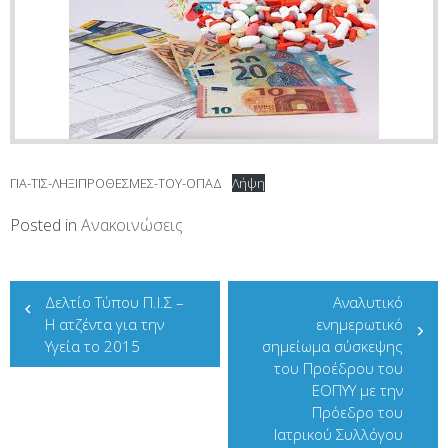
ΓΙΑ-ΤΙΣ-ΛΗΞΙΠΡΟΘΕΣΜΕΣ-ΤΟΥ-ΟΠΑΔ
Λήψη
Posted in
Ανακοινώσεις
Πλοήγηση
Δελτίο Τύπου Π.Ι.Σ –
Αναλυτικό
άρθρων
Η ατζέντα για την
ενημερωτικό
Υγεία το 2015
σημείωμα σύσκεψης
του Προέδρου του
ΕΟΠΥΥ με την
Πρόεδρο του
Ιατρικού Συλλόγου