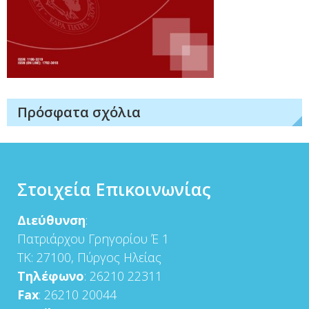
Πρόσφατα σχόλια
Στοιχεία Επικοινωνίας
Διεύθυνση
:
Πατριάρχου Γρηγορίου Έ 1
ΤΚ: 27100, Πύργος Ηλείας
Τηλέφωνο
: 26210 22311
Fax
: 26210 20044