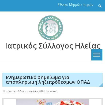
Skip
Εθνικό Μητρώο Ιατρών
to
content
Ιατρικός Σύλλογος Ηλείας
Ενημερωτικό σημείωμα για
αποπληρωμή ληξιπρόθεσμων ΟΠΑΔ
Posted on
14 Ιανουαρίου 2015
by
admin