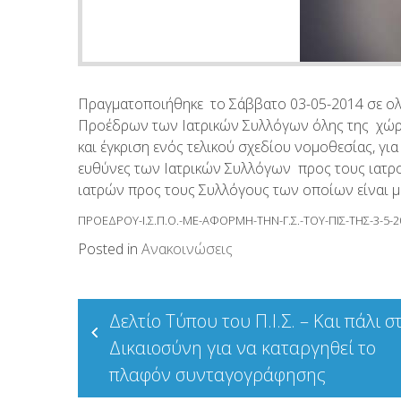
Πραγματοποιήθηκε το Σάββατο 03-05-2014 σε ολ
Προέδρων των Ιατρικών Συλλόγων όλης της χώρας,
και έγκριση ενός τελικού σχεδίου νομοθεσίας, για
ευθύνες των Ιατρικών Συλλόγων προς τους ιατρο
ιατρών προς τους Συλλόγους των οποίων είναι μέ
ΠΡΟΕΔΡΟΥ-Ι.Σ.Π.Ο.-ΜΕ-ΑΦΟΡΜΗ-ΤΗΝ-Γ.Σ.-ΤΟΥ-ΠΙΣ-ΤΗΣ-3-5-2
Posted in
Ανακοινώσεις
Πλοήγηση
Δελτίο Τύπου του Π.Ι.Σ. – Και πάλι σ
άρθρων
Δικαιοσύνη για να καταργηθεί το
πλαφόν συνταγογράφησης