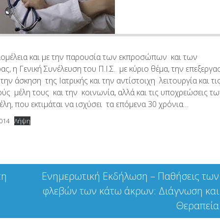
ομέλεια και με την παρουσία των εκπροσώπων και των
 η Γενική Συνέλευση του Π.Ι.Σ. με κύριο θέμα, την επεξεργα
 την άσκηση της Ιατρικής και την αντίστοιχη λειτουργία και τι
ύς μέλη τους και την κοινωνία, αλλά και τις υποχρεώσεις τ
λη, που εκτιμάται να ισχύσει τα επόμενα 30 χρόνια…
014
Λήψη
τη
Ενημερωτική Εκδήλωση – Παθήσεις των
φλεβών των κάτω άκρων: Διάγνωση και
Θεραπεία