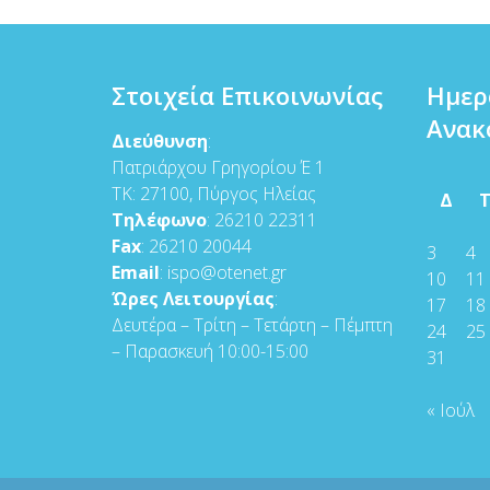
Στοιχεία Επικοινωνίας
Ημερ
Ανακ
Διεύθυνση
:
Πατριάρχου Γρηγορίου Έ 1
ΤΚ: 27100, Πύργος Ηλείας
Δ
Τηλέφωνο
: 26210 22311
Fax
: 26210 20044
3
4
Email
: ispo@otenet.gr
10
11
Ώρες Λειτουργίας
:
17
18
Δευτέρα – Τρίτη – Τετάρτη – Πέμπτη
24
25
– Παρασκευή 10:00-15:00
31
« Ιούλ