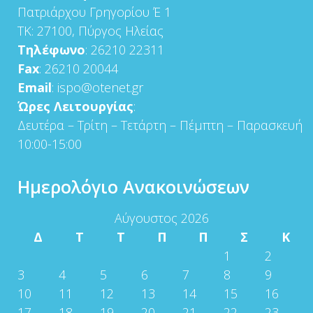
Πατριάρχου Γρηγορίου Έ 1
ΤΚ: 27100, Πύργος Ηλείας
Τηλέφωνο
: 26210 22311
Fax
: 26210 20044
Email
: ispo@otenet.gr
Ώρες Λειτουργίας
:
Δευτέρα – Τρίτη – Τετάρτη – Πέμπτη – Παρασκευή
10:00-15:00
Ημερολόγιο Ανακοινώσεων
Αύγουστος 2026
Δ
Τ
Τ
Π
Π
Σ
Κ
1
2
3
4
5
6
7
8
9
10
11
12
13
14
15
16
17
18
19
20
21
22
23