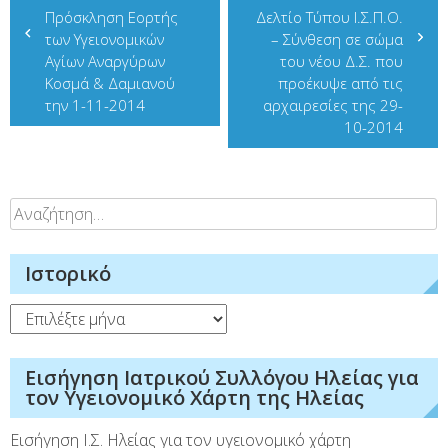
Πρόσκληση Εορτής
Δελτίο Τύπου Ι.Σ.Π.Ο.
άρθρων
των Υγειονομικών
– Σύνθεση σε σώμα
Αγίων Αναργύρων
του νέου Δ.Σ. που
Κοσμά & Δαμιανού
προέκυψε από τις
την 1-11-2014
αρχαιρεσίες της 29-
10-2014
Αναζήτηση
για:
Ιστορικό
Ιστορικό
Εισήγηση Ιατρικού Συλλόγου Ηλείας για
τον Υγειονομικό Χάρτη της Ηλείας
Εισήγηση Ι.Σ. Ηλείας για τον υγειονομικό χάρτη