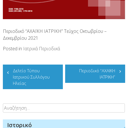
Περιοδικό “ΑΧΑΪΚΗ ΙΑΤΡΙΚΗ” Τεύχος Οκτωβρίου –
Δεκεμβρίου 2021
Posted in
Ιατρικά Περιοδικά
Πλοήγηση
Δελτίο Τύπου
Περιοδικό “ΑΧΑΪΚΗ
άρθρων
Ιατρικού Συλλόγου
ΙΑΤΡΙΚΗ”
Ηλείας
Αναζήτηση
για:
Ιστορικό