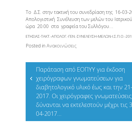
Το Δ.Σ. στην τακτική του συνεδρίαση της 16-03-
Απολογιστική Συνέλευση των μελών του Ιατρικού
ώρα 20.00 στα γραφεία του Συλλόγου….
ΕΤΗΣΙΑΣ-ΤΑΚΤ.-ΑΠΟΛΟΓ.-ΓΕΝ.-ΣΥΝΕΛΕΥΣΗ-ΜΕΛΩΝ-Ι.Σ.Π.Ο.-201
Posted in
Ανακοινώσεις
Πλοήγηση
Παράταση από ΕΟΠΥΥ για έκδοση
άρθρων
χειρόγραφων γνωματεύσεων για
διαβητολογικό υλικό έως και την 21
2017. Οι χειρόγραφες γνωματεύσεις
δύνανται να εκτελεστούν μέχρι τις 3
04-2017…