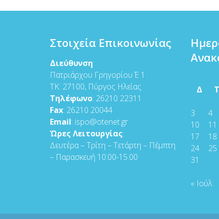
Στοιχεία Επικοινωνίας
Ημερ
Ανακ
Διεύθυνση
:
Πατριάρχου Γρηγορίου Έ 1
ΤΚ: 27100, Πύργος Ηλείας
Δ
Τηλέφωνο
: 26210 22311
Fax
: 26210 20044
3
4
Email
: ispo@otenet.gr
10
11
Ώρες Λειτουργίας
:
17
18
Δευτέρα – Τρίτη – Τετάρτη – Πέμπτη
24
25
– Παρασκευή 10:00-15:00
31
« Ιούλ