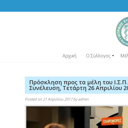
Skip
to
content
Αρχική
Ο Σύλλογος
Μέ
Πρόσκληση προς τα μέλη του Ι.Σ.Π
Συνέλευση, Τετάρτη 26 Απριλίου 20
Posted on
21 Απριλίου 2017
by
admin