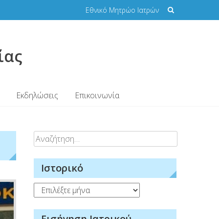
Εθνικό Μητρώο Ιατρών
ίας
Εκδηλώσεις
Επικοινωνία
Αναζήτηση
ή
για:
Ιστορικό
Ιστορικό
Εισήγηση Ιατρικού