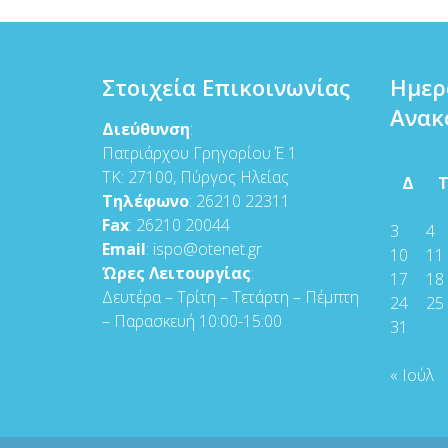
Στοιχεία Επικοινωνίας
Ημερ
Ανακ
Διεύθυνση
:
Πατριάρχου Γρηγορίου Έ 1
ΤΚ: 27100, Πύργος Ηλείας
Δ
Τηλέφωνο
: 26210 22311
Fax
: 26210 20044
3
4
Email
: ispo@otenet.gr
10
11
Ώρες Λειτουργίας
:
17
18
Δευτέρα – Τρίτη – Τετάρτη – Πέμπτη
24
25
– Παρασκευή 10:00-15:00
31
« Ιούλ