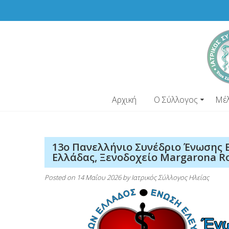
Skip
to
content
Αρχική
Ο Σύλλογος
Μέ
13o Πανελλήνιο Συνέδριο Ένωσης
Ελλάδας, Ξενοδοχείο Margarona Roy
Posted on
14 Μαΐου 2026
by
Ιατρικός Σύλλογος Ηλείας