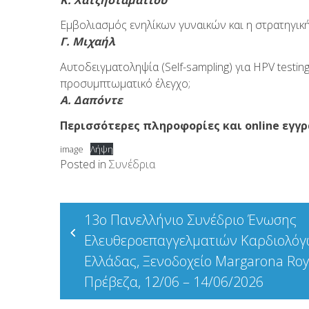
Εμβολιασμός ενηλίκων γυναικών και η στρατηγική
Γ. Μιχαήλ
Αυτοδειγματοληψία (Self-sampling) για HPV testi
προσυμπτωματικό έλεγχο;
Α. Δαπόντε
Περισσότερες πληροφορίες και online εγγ
image
Λήψη
Posted in
Συνέδρια
Πλοήγηση
13o Πανελλήνιο Συνέδριο Ένωσης
άρθρων
Ελευθεροεπαγγελματιών Καρδιολό
Ελλάδας, Ξενοδοχείο Margarona Roy
Πρέβεζα, 12/06 – 14/06/2026