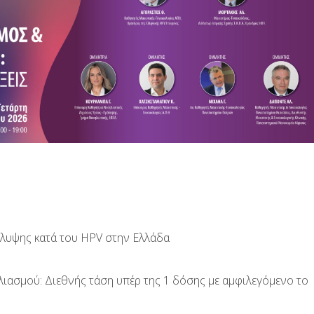
άλυψης κατά του HPV στην Ελλάδα
λιασμού: Διεθνής τάση υπέρ της 1 δόσης με αμφιλεγόμενο το