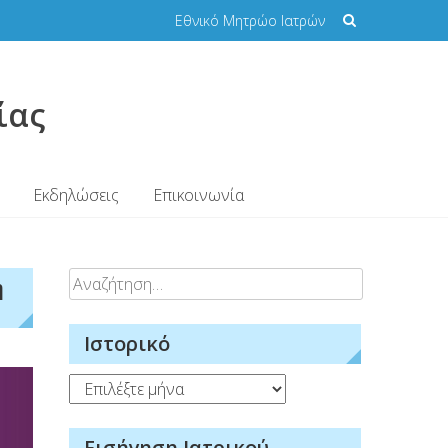
Εθνικό Μητρώο Ιατρών
ίας
Εκδηλώσεις
Επικοινωνία
Αναζήτηση
η
για:
Ιστορικό
Ιστορικό
Εισήγηση Ιατρικού