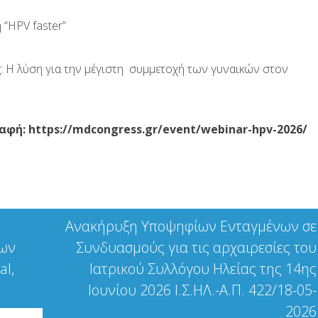
 “HPV faster”
ng: H λύση για την μέγιστη συμμετοχή των γυναικών στον
ραφή:
https://mdcongress.gr/event/webinar-hpv-2026/
Ανακήρυξη Υποψηφίων Ενταγμένων σε
γων
Συνδυασμούς για τις αρχαιρεσίες του
al,
Ιατρικού Συλλόγου Ηλείας της 14ης
Ιουνίου 2026 Ι.Σ.ΗΛ.-Α.Π. 422/18-05-
2026