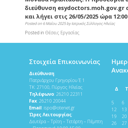
διεύθυνση esydoctors.moh.gov.gr α
και λήγει στις 26/05/2025 ώρα 12:00
Posted on
6 Μαΐου 2025
by
Ιατρικός Σύλλογος Ηλείας
Posted in
Θέσεις Εργασίας
Στοιχεία Επικοινωνίας
Ημερ
Ανακ
Διεύθυνση
:
Πατριάρχου Γρηγορίου Έ 1
ΤΚ: 27100, Πύργος Ηλείας
Δ
Τηλέφωνο
: 26210 22311
Fax
: 26210 20044
5
6
Email
: ispo@otenet.gr
12
13
Ώρες Λειτουργίας
:
19
20
Δευτέρα – Τρίτη – Τετάρτη – Πέμπτη
26
27