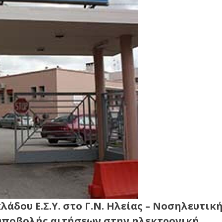
άδου Ε.Σ.Υ. στο Γ.Ν. Ηλείας – Νοσηλευτικ
υποβολής αιτήσεων στην ηλεκτρονική