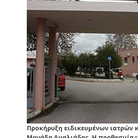
Προκήρυξη ειδικευμένων ιατρών κλ
Μονάδα Αμαλιάδας. Η προθεσμία 