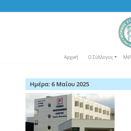
Skip
to
content
Αρχική
Ο Σύλλογος
Μέ
Ημέρα:
6 Μαΐου 2025