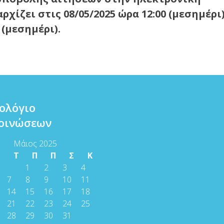
ρχίζει στις 08/05/2025 ώρα 12:00 (μεσημέρι
 (μεσημέρι).
ολόγιο
οινώσεων
Μάιος 2025
Τ
Τ
Π
Π
Σ
Κ
1
2
3
4
7
8
9
10
11
14
15
16
17
18
21
22
23
24
25
28
29
30
31