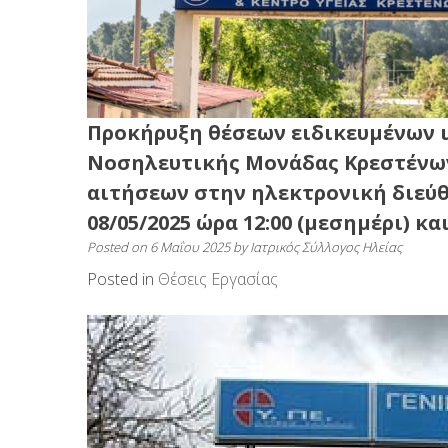
Προκήρυξη θέσεων ειδικευμένων ια
Νοσηλευτικής Μονάδας Κρεστένων
αιτήσεων στην ηλεκτρονική διεύθυ
08/05/2025 ώρα 12:00 (μεσημέρι) και
Posted on
6 Μαΐου 2025
by
Ιατρικός Σύλλογος Ηλείας
Posted in
Θέσεις Εργασίας