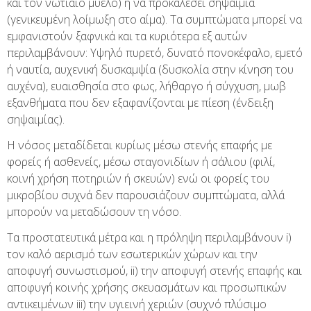
και τον νωτιαίο μυελό) ή να προκαλέσει σηψαιμία
(γενικευμένη λοίμωξη στο αίμα). Τα συμπτώματα μπορεί να
εμφανιστούν ξαφνικά και τα κυριότερα εξ αυτών
περιλαμβάνουν: Υψηλό πυρετό, δυνατό πονοκέφαλο, εμετό
ή ναυτία, αυχενική δυσκαμψία (δυσκολία στην κίνηση του
αυχένα), ευαισθησία στο φως, λήθαργο ή σύγχυση, μωβ
εξανθήματα που δεν εξαφανίζονται με πίεση (ένδειξη
σηψαιμίας).
Η νόσος μεταδίδεται κυρίως μέσω στενής επαφής με
φορείς ή ασθενείς, μέσω σταγονιδίων ή σάλιου (φιλί,
κοινή χρήση ποτηριών ή σκευών) ενώ οι φορείς του
μικροβίου συχνά δεν παρουσιάζουν συμπτώματα, αλλά
μπορούν να μεταδώσουν τη νόσο.
Τα προστατευτικά μέτρα και η πρόληψη περιλαμβάνουν i)
τον καλό αερισμό των εσωτερικών χώρων και την
αποφυγή συνωστισμού, ii) την αποφυγή στενής επαφής και
αποφυγή κοινής χρήσης σκευασμάτων και προσωπικών
αντικειμένων iii) την υγιεινή χεριών (συχνό πλύσιμο