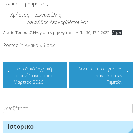
Γενικός Γραμματέας
Χρήστος Γιαννικούλης
Λεωνίδας Λεοναρδόπουλος
Δελτίο Τύπου Ι.Σ.ΗΛ. για την μηνιγγίτιδα -Α.Π. 150, 17-2-2025
Λήψη
Posted in
Ανακοινώσεις
Πλοήγηση
Περιοδικό “Αχαϊκή
Δελτίο Τύπου για την
άρθρων
Ιατρική” Ιανουάριος-
τραγωδία των
Μάρτιος 2025
Τεμπών
Αναζήτηση
για:
Ιστορικό