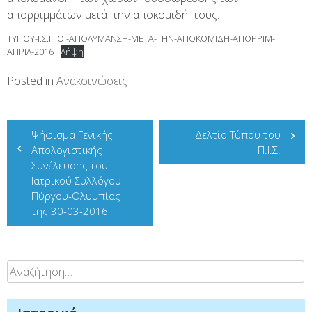
απορριμμάτων μετά την αποκομιδή τους…
ΤΥΠΟΥ-Ι.Σ.Π.Ο.-ΑΠΟΛΥΜΑΝΣΗ-ΜΕΤΑ-ΤΗΝ-ΑΠΟΚΟΜΙΔΗ-ΑΠΟΡΡΙΜ-
ΑΠΡΙΛ-2016
Λήψη
Posted in
Ανακοινώσεις
Πλοήγηση
Ψήφισμα Γενικής
Δελτίο Τύπου του
άρθρων
Απολογιστικής
Π.Ι.Σ.
Συνέλευσης του
Ιατρικού Συλλόγου
Πύργου-Ολυμπίας
της 30-03-2016
Αναζήτηση
για: