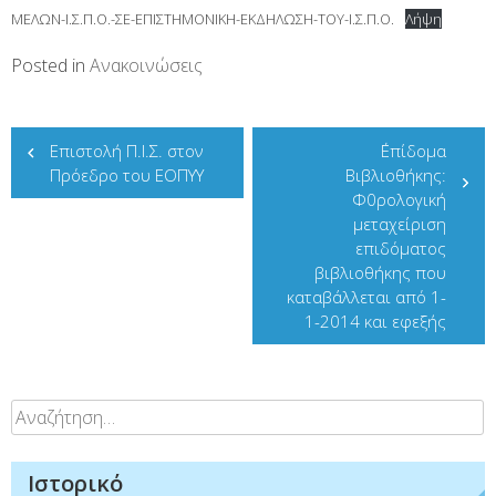
ΜΕΛΩΝ-Ι.Σ.Π.Ο.-ΣΕ-ΕΠΙΣΤΗΜΟΝΙΚΗ-ΕΚΔΗΛΩΣΗ-ΤΟΥ-Ι.Σ.Π.Ο.
Λήψη
Posted in
Ανακοινώσεις
Πλοήγηση
Επιστολή Π.Ι.Σ. στον
΅Επίδομα
άρθρων
Πρόεδρο του ΕΟΠΥΥ
Βιβλιοθήκης:
Φ0ρολογική
μεταχείριση
επιδόματος
βιβλιοθήκης που
καταβάλλεται από 1-
1-2014 και εφεξής
Αναζήτηση
για:
Ιστορικό