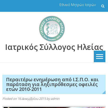
Skip
Εθνικό Μητρώο Ιατρών
to
content
Ιατρικός Σύλλογος Ηλείας
Περαιτέρω ενημέρωση από Ι.Σ.Π.Ο. και
παράταση για ληξιπρόθεσμες οφειλές
ετών 2010-2011
Posted on
16 Δεκεμβρίου 2015
by
admin