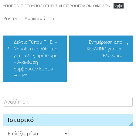
ΥΠΟΒΟΛΗΣ-ΕΞΟΥΣΙΟΔΟΤΗΣΗΣ-ΛΗΞΙΠΡΟΘΕΣΜΩΝ-ΟΦΕΙΛΩΝ
Λήψη
Posted in
Ανακοινώσεις
Πλοήγηση
Δελτίο Τύπου Π.Ι.Σ. –
Ενημέρωση από
άρθρων
Νομοθετική ρύθμιση
ΚΕΕΛΠΝΟ για την
για τα ληξιπρόθεσμα
Ελονοσία
– Ανανέωση
συμβάσεων Ιατρών
ΕΟΠΥΥ
Αναζήτηση
για:
Ιστορικό
Ιστορικό